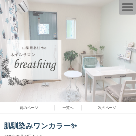
T
o
g
g
l
e
n
a
v
i
g
a
t
i
o
n
前のページ
一覧へ
次のページ
肌馴染みワンカラー✨