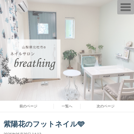
T
o
g
g
l
e
n
a
v
i
g
a
t
i
o
n
前のページ
一覧へ
次のページ
紫陽花のフットネイル🩵