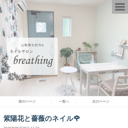
T
o
g
g
l
e
n
a
v
i
g
a
t
i
o
n
前のページ
一覧へ
次のページ
紫陽花と薔薇のネイル🌹