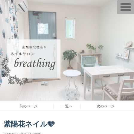
T
o
g
g
l
e
n
a
v
i
g
a
t
i
o
n
前のページ
一覧へ
次のページ
紫陽花ネイル🩵